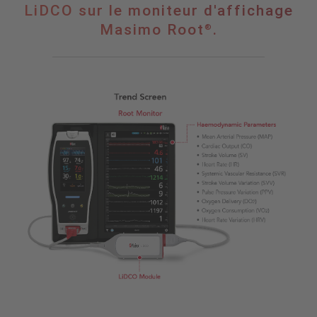
caractéristiques
LiDCO sur le moniteur d'affichage
du
Masimo Root
.
®
LiDCO
sur
le
moniteur
d'affichage
®
Masimo
Root
.