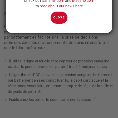
Check out
Danaher.com
and
Masimo.com
to
read about our news here
Masimo LiDCO
®
CLOSE
®
Le système Masimo LiDCO fournit l'algorithme PulseCO
pour une surveillance hémodynamique avancée battement
par battement et facilite ainsi la prise de décisions
éclairées dans les environnements de soins intensifs tels
que le bloc opératoire.
Il utilise la ligne artérielle et le capteur de pression sanguine
existants pour surveiller les paramètres hémodynamiques.
L'algorithme LiDCO convertit la pression sanguine battement
par battement en ses constituants, le débit cardiaque et la
résistance vasculaire, en tenant compte de l'âge, de la taille et
du poids du patient.
1
Fiable chez les patients sous traitement vasoactif