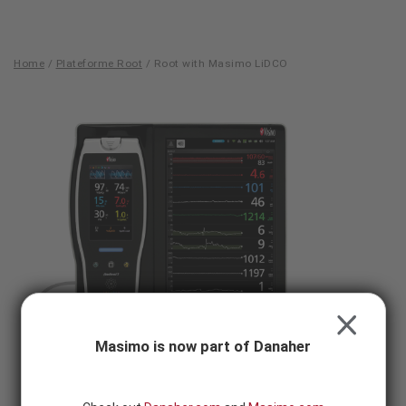
Skip to content
-
SEARCH
BUTTON
Home
/
Plateforme Root
/
Root with Masimo LiDCO
Root
with
Masimo
LiDCO
CLOSE
Masimo is now part of Danaher