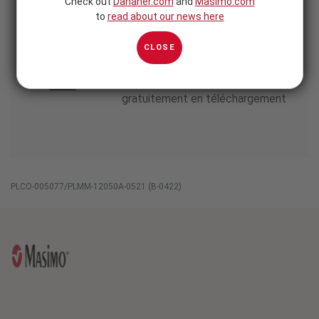
Check out
Danaher.com
and
Masimo.com
to
read about our news here
journal évalué par des pairs
CLOSE
Indique un article disponible
gratuitement en téléchargement
PLCO-005077/PLMM-12050A-0521 (B-0422)