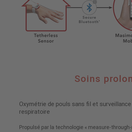
Soins
Soins prolon
prolongés
Oxymétrie de pouls sans fil et surveillance
respiratoire
en
Propulsé par la technologie « measure-throug