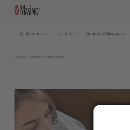
Technologie
Produits
Données Cliniques
Home
/
Masimo SafetyNet
Masimo
SafetyNet