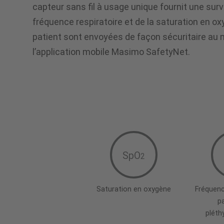
capteur sans fil à usage unique fournit une surv
douceur,
fréquence respiratoire et de la saturation en o
patient sont envoyées de façon sécuritaire au
de
l’application mobile Masimo SafetyNet.
l’hôpital
à
la
SpO
2
maison
Saturation en oxygène
Fréquenc
pa
pléth