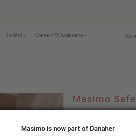
Skip to content
Société
Contact Et Assistance
Rech
Masimo Safe
La pandémie de COVID-19
entier pour des solutions
Masimo is now part of Danaher
patients.