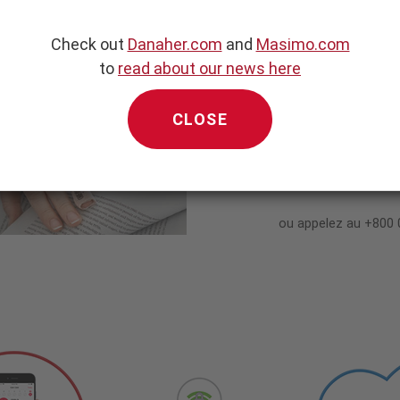
La solution Masimo Safety
Check out
Danaher.com
and
Masimo.com
to
read about our news here
la saturation en oxygène, 
couplée avec une platefor
CLOSE
VISITEZ N
ou appelez au +800 0