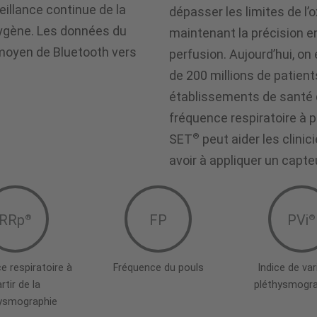
eillance continue de la
dépasser les limites de l’
xygène. Les données du
maintenant la précision 
 moyen de Bluetooth vers
perfusion. Aujourd’hui, 
de 200 millions de patient
établissements de santé du
fréquence respiratoire à p
®
SET
peut aider les clinic
avoir à appliquer un capt
RRp
FP
PVi
®
®
e respiratoire à
Fréquence du pouls
Indice de vari
rtir de la
pléthysmogr
ysmographie