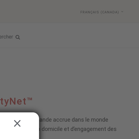
FRANÇAIS (CANADA)
ercher
tyNet™
 a créé une demande accrue dans le monde
CLOSE
 de surveillance à domicile et d’engagement des