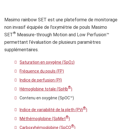
Masimo rainbow SET est une plateforme de monitorage
non invasif équipée de l’oxymétrie de pouls Masimo
®
SET
Measure-through Motion and Low Perfusion™
permettant l’évaluation de plusieurs paramètres
supplémentaires.
Saturation en oxygène (SpO
)
2
Fréquence du pouls (FP)
Indice de perfusion (PI)
®
Hémoglobine totale (SpHb
)
Contenu en oxygène (SpOC™)
®
Indice de variabilité de la pleth (PVi
)
®
Méthémoglobine (SpMet
)
®
Carboxyhémoglobine (SpCO
)