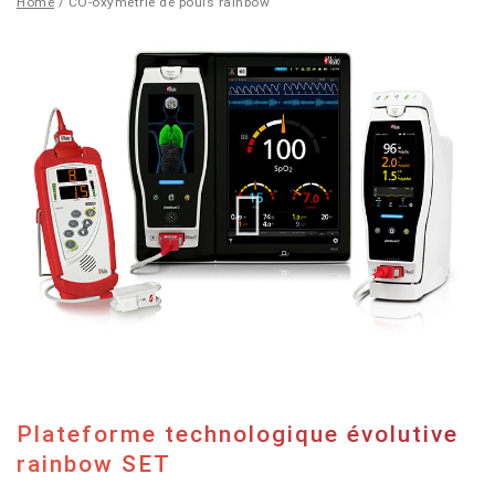
Home
/
CO-oxymétrie de pouls rainbow
CO-
oxymétrie
de
®
pouls
rainbow
Plateforme technologique évolutive
rainbow SET