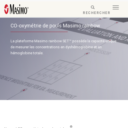
Skip to content
Togg
Menu
RESPONSIVE
RECHERCHER
navig
®
MODE
-
CO-oxymétrie de pouls Masimo rainbow
SEARCH
BUTTON
La plateforme Masimo rainbow SET
™
possède la capacité unique
de mesurer les concentrations en dyshémoglobine et en
hémoglobine totale.
®