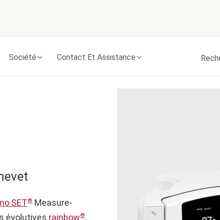
Skip to content
Société
Contact Et Assistance
Rech
hevet
®
mo SET
Measure-
®
s évolutives
rainbow
,