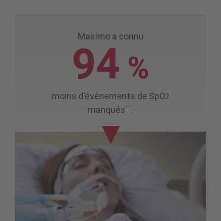
Masimo a connu
94
%
moins d'événements de SpO
2
11
manqués
.