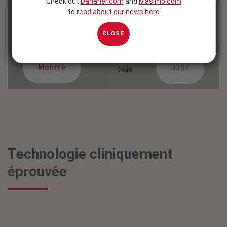
Check out
Danaher.com
and
Masimo.com
to
read about our news here
CLOSE
Montre
00:57
Technologie cliniquement
éprouvée