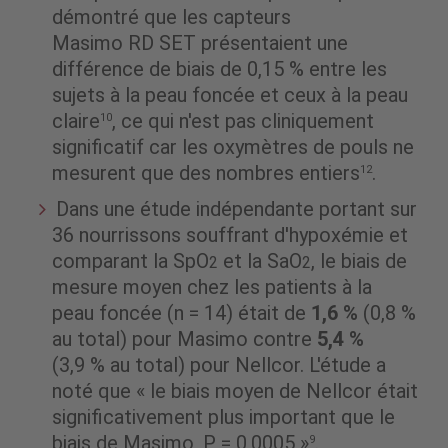
démontré que les capteurs
Masimo RD SET présentaient une
différence de biais de 0,15 % entre les
sujets à la peau foncée et ceux à la peau
claire
, ce qui n'est pas cliniquement
10
significatif car les oxymètres de pouls ne
mesurent que des nombres entiers
.
12
Dans une étude indépendante portant sur
36 nourrissons souffrant d'hypoxémie et
comparant la SpO
et la SaO
, le biais de
2
2
mesure moyen chez les patients à la
peau foncée (n = 14) était de
1,6 %
(0,8 %
au total) pour Masimo contre
5,4 %
(3,9 % au total) pour Nellcor. L'étude a
noté que « le biais moyen de Nellcor était
significativement plus important que le
biais de Masimo, P = 0,0005 »
.
9