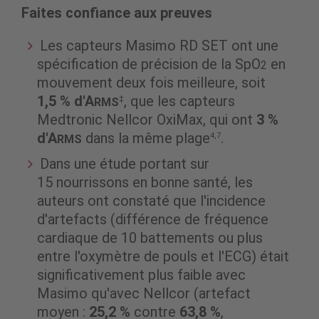
Faites confiance aux preuves
Les capteurs Masimo RD SET ont une
spécification de précision de la SpO
en
2
mouvement deux fois meilleure, soit
1,5 % d'A
, que les capteurs
‡
RMS
Medtronic Nellcor OxiMax, qui ont
3 %
d'A
dans la même plage
.
4,7
RMS
Dans une étude portant sur
15 nourrissons en bonne santé, les
auteurs ont constaté que l'incidence
d'artefacts (différence de fréquence
cardiaque de 10 battements ou plus
entre l'oxymètre de pouls et l'ECG) était
significativement plus faible avec
Masimo qu'avec Nellcor (artefact
moyen :
25,2 %
contre
63,8 %
,