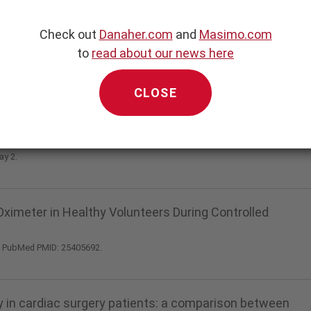
udes sur les technologies de Masimo, ou dans les chapit
Check out
Danaher.com
and
Masimo.com
to
read about our news here
CLOSE
y in cardiac surgery patients: a comparison between
ay 2.
ximeter in Healthy Volunteers During Controlled
. PubMed PMID: 25405692.
y in cardiac surgery patients: a comparison between