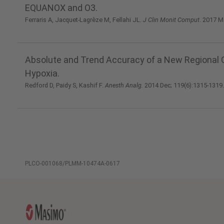
EQUANOX and O3.
Ferraris A, Jacquet-Lagrèze M, Fellahi JL.
J Clin Monit Comput
. 2017 M
Absolute and Trend Accuracy of a New Regional O
Hypoxia.
Redford D, Paidy S, Kashif F.
Anesth Analg.
2014 Dec; 119(6):1315-1319
PLCO-001068/PLMM-10474A-0617