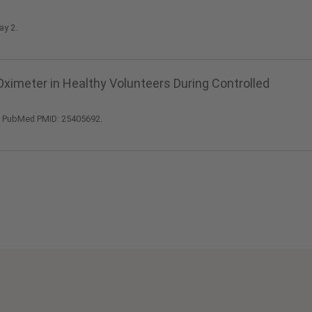
ay 2.
ximeter in Healthy Volunteers During Controlled
. PubMed PMID: 25405692.