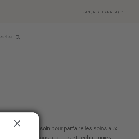
FRANÇAIS (CANADA)
ercher
CLOSE
 dont ils ont besoin pour parfaire les soins aux
e temps d'évaluer nos produits et technologies.