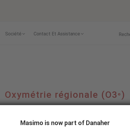
Skip to content
Société
Contact Et Assistance
Rech
Oxymétrie régionale (O3
)
®
ologies innovantes qui donnent aux cliniciens les outils
Masimo is now part of Danaher
autant de cliniciens et de chercheurs cliniciens prendre l