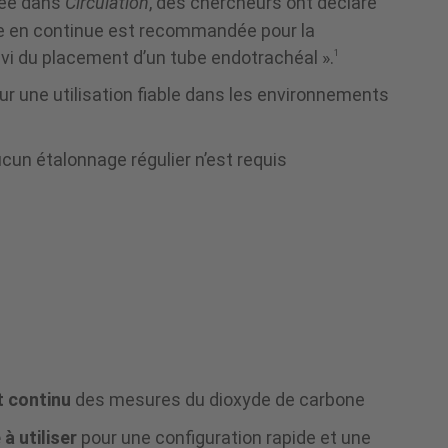
iée dans
Circulation
, des chercheurs ont déclaré
ie en continue est recommandée pour la
ivi du placement d’un tube endotrachéal ».
1
r une utilisation fiable dans les environnements
cun étalonnage régulier n’est requis
t continu
des mesures du dioxyde de carbone
 à utiliser
pour une configuration rapide et une