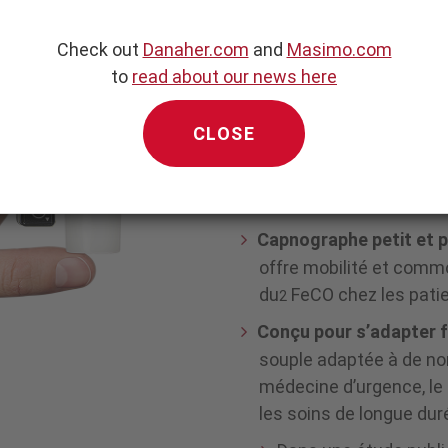
Capnograph
Check out
Danaher.com
and
Masimo.com
Capnographie portable 
to
read about our news here
Résultats immédiats
–
CLOSE
dioxyde de carbone en f
respiratoire (FR), ainsi
15 secondes
Capnographe petit et 
offre mobilité et comm
du
FeCO chez les patie
2
Conçu pour s’adapter f
souple adaptée à de no
médecine d’urgence, le b
les soins de longue dur