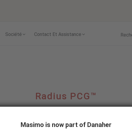
Skip to content
Société
Contact Et Assistance
Rech
Radius PCG™
phie portable en temps réel avec connectivité B
Masimo is now part of Danaher