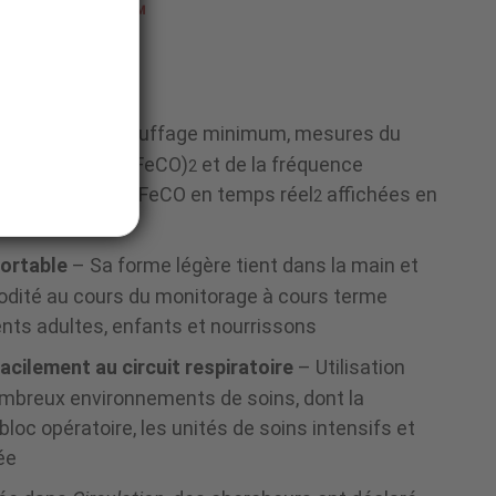
e EMMA™
en temps réel
 Délai de préchauffage minimum, mesures du
in d’expiration (FeCO)
et de la fréquence
2
 que la courbe de FeCO en temps réel
affichées en
2
portable
– Sa forme légère tient dans la main et
odité au cours du monitorage à cours terme
nts adultes, enfants et nourrissons
acilement au circuit respiratoire
– Utilisation
mbreux environnements de soins, dont la
loc opératoire, les unités de soins intensifs et
ée