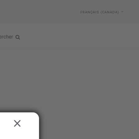
FRANÇAIS (CANADA)
ercher
CLOSE
luetooth
®