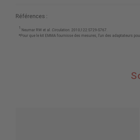
Références :
1.
Neumar RW et al.
Circulation.
2010;122:S729-S767.
*Pour que le kit EMMA fournisse des mesures, l’un des adaptateurs pour v
S