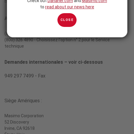
Check out
Danaher.com
and
Masimo.com
Home
/
Nous contacter
to
read about our news here
Nous
Appeler le support client
CLOSE
contacter
(800) 326 4890 ‑ Choisissez l'option n° 1 pour le Service clients
(800) 326 4890 ‑ Choisissez l'option n° 2 pour le Service
technique
Demandes internationales – voir ci-dessous
949 297 7499 ‑ Fax
Siège Amériques :
Masimo Corporation
52 Discovery
Irvine, CA 92618