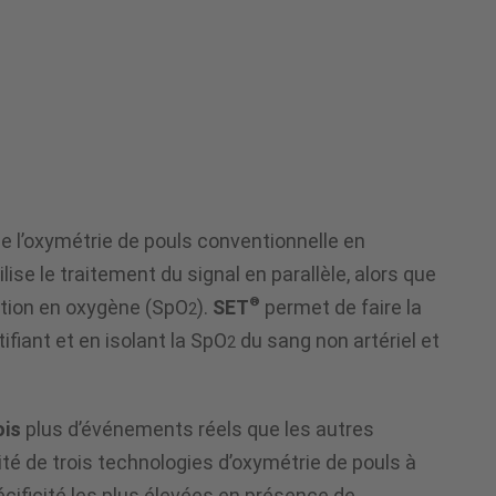
de l’oxymétrie de pouls conventionnelle en
ilise le traitement du signal en parallèle, alors que
®
ration en oxygène (SpO
).
SET
permet de faire la
2
ifiant et en isolant la SpO
du sang non artériel et
2
ois
plus d’événements réels que les autres
é de trois technologies d’oxymétrie de pouls à
pécificité les plus élevées en présence de