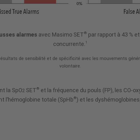
®
ausses alarmes
avec Masimo SET
par rapport à 43 % e
1
concurrente.
 résultats de sensibilité et de spécificité avec les mouvements gé
volontaire.
®
nt la SpO
SET
et la fréquence du pouls (FP), les CO
2
®
t l’hémoglobine totale (SpHb
) et les dyshémoglobines,