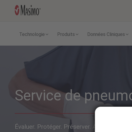
Technologie
Produits
Données Cliniques
Service de pneum
Évaluer. Protéger. Préserver. Améliorer.