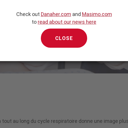
Check out
Danaher.com
and
Masimo.com
to
read about our news here
CLOSE
n tout au long du cycle respiratoire donne une image plus