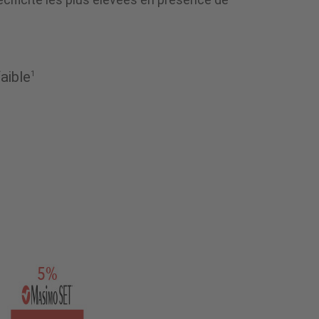
aible
1