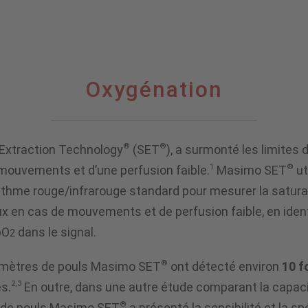
Oxygénation
®
®
 Extraction Technology
(SET
), a surmonté les limites 
1
®
mouvements et d’une perfusion faible.
Masimo SET
ut
gorithme rouge/infrarouge standard pour mesurer la satu
ineux en cas de mouvements et de perfusion faible, en ident
pO
dans le signal.
2
®
xymètres de pouls Masimo SET
ont détecté environ
10 f
2,3
s.
En outre, dans une autre étude comparant la capacit
®
e de pouls Masimo SET
a présenté la sensibilité et la s