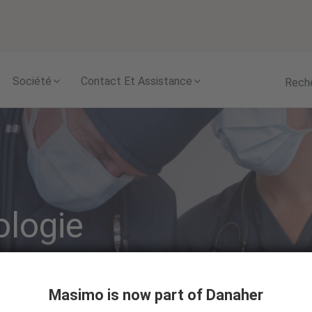
Skip to content
Société
Contact Et Assistance
Rech
ologie
Masimo is now part of Danaher