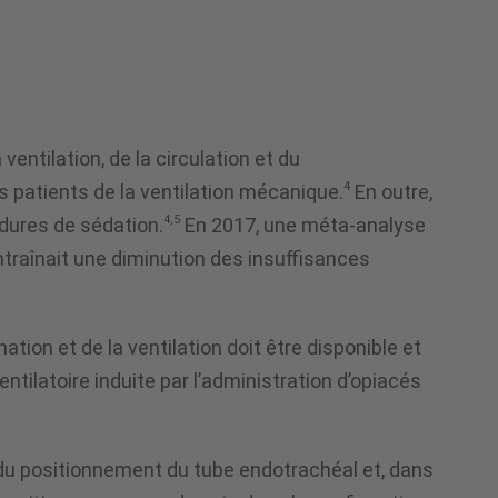
entilation, de la circulation et du
4
s patients de la ventilation mécanique.
En outre,
4,5
édures de sédation.
En 2017, une méta-analyse
ntraînait une diminution des insuffisances
ion et de la ventilation doit être disponible et
ntilatoire induite par l’administration d’opiacés
n du positionnement du tube endotrachéal et, dans