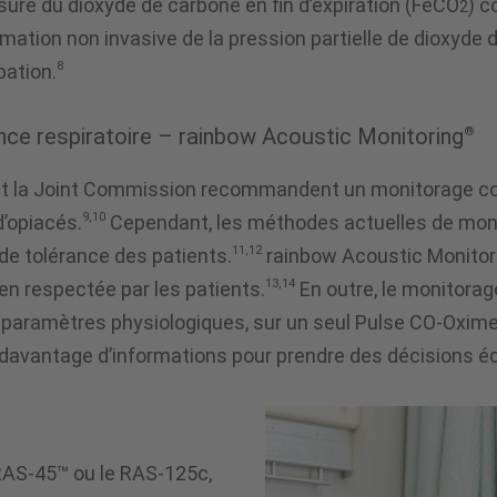
sure du dioxyde de carbone en fin d’expiration (FeCO
) c
2
imation non invasive de la pression partielle de dioxyde
8
bation.
nce respiratoire – rainbow Acoustic Monitoring
®
t la Joint Commission recommandent un monitorage conti
9,10
d’opiacés.
Cependant, les méthodes actuelles de monit
11,12
 de tolérance des patients.
rainbow Acoustic Monitori
13,14
ien respectée par les patients.
En outre, le monitorag
res paramètres physiologiques, sur un seul Pulse CO-Ox
 davantage d’informations pour prendre des décisions éc
RAS-45™ ou le RAS-125c,