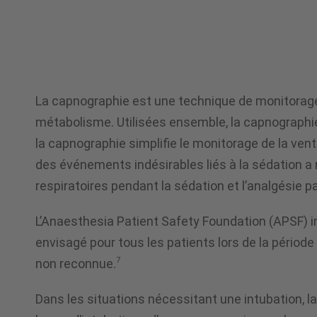
Ventilation
La capnographie est une technique de monitorage no
métabolisme. Utilisées ensemble, la capnographie 
la capnographie simplifie le monitorage de la ven
des événements indésirables liés à la sédation a 
respiratoires pendant la sédation et l’analgésie par
L’Anaesthesia Patient Safety Foundation (APSF) ind
envisagé pour tous les patients lors de la période 
7
non reconnue.
Dans les situations nécessitant une intubation, l