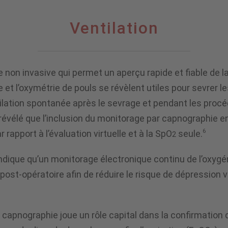
Ventilation
n invasive qui permet un aperçu rapide et fiable de la v
et l’oxymétrie de pouls se révèlent utiles pour sevrer le
tilation spontanée après le sevrage et pendant les proc
révélé que l’inclusion du monitorage par capnographie e
6
 rapport à l’évaluation virtuelle et à la SpO
seule.
2
ique qu’un monitorage électronique continu de l’oxygénat
post-opératoire afin de réduire le risque de dépression ve
a capnographie joue un rôle capital dans la confirmatio