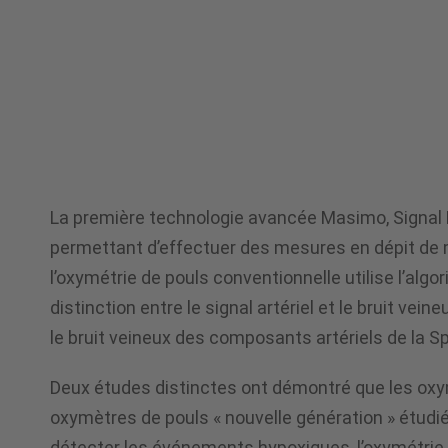
de
pneumologie
Oxygénation
La première technologie avancée Masimo, Signal
permettant d’effectuer des mesures en dépit de 
l’oxymétrie de pouls conventionnelle utilise l’al
distinction entre le signal artériel et le bruit ve
le bruit veineux des composants artériels de la S
Deux études distinctes ont démontré que les o
oxymètres de pouls « nouvelle génération » étudié
détecter les événements hypoxiques, l’oxymétri