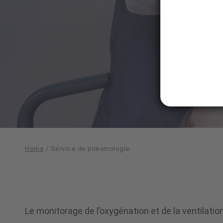
Home
/
Service de pneumologie
Service
Le monitorage de l’oxygénation et de la ventilatio